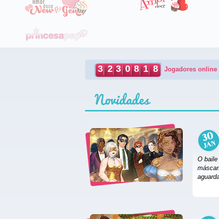
3
2
3
0
8
1
8
Jogadores online
Novidades
30
jan
O baile
máscara
aguarda