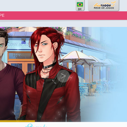
BR
PE
o virtual de
e sua própria
ce único e