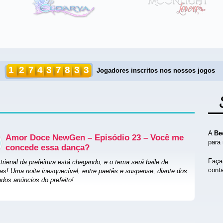
1
2
7
4
3
7
8
3
3
Jogadores inscritos nos nossos jogos
A
Be
Amor Doce NewGen – Episódio 23 – Você me
para 
concede essa dança?
Faça
 trienal da prefeitura está chegando, e o tema será baile de
cont
s! Uma noite inesquecível, entre paetês e suspense, diante dos
dos anúncios do prefeito!