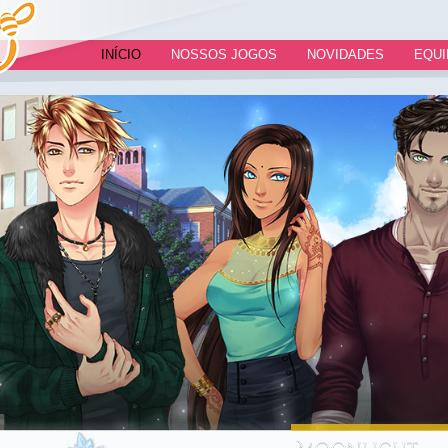
INÍCIO
NOSSOS JOGOS
NOVIDADES
EQUI
AMOR DOCE
Amor Doce, o primeiro jog
paquera da Beemoov. Cri
história e viva um roman
apaixonante!...
JOGAR